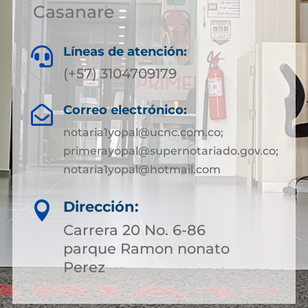
Casanare
Líneas de atención:

(+57) 3104709179
Correo electrónico:

notaria1yopal@ucnc.com.co;
primerayopal@supernotariado.gov.co;
notaria1yopal@hotmail.com
Dirección:

Carrera 20 No. 6-86
parque Ramon nonato
Perez