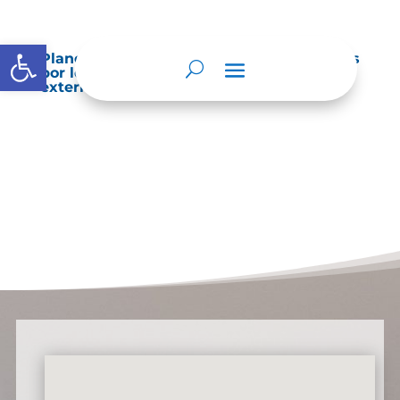
Abrir barra de herramientas
Planes de Mejoramiento vigentes exigidos
por los entes de control o auditoría
externos o internos.