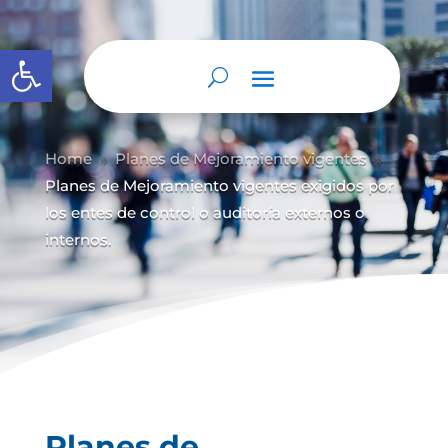
Abrir barra de herramientas
Home
Planes de Mejoramiento vigentes
9
9
Planes de Mejoramiento vigentes exigidos por
los entes de control o auditoría externos o
internos.
Planes de