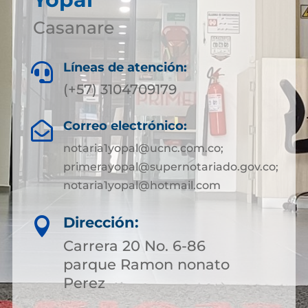
Casanare
Líneas de atención:

(+57) 3104709179
Correo electrónico:

notaria1yopal@ucnc.com.co;
primerayopal@supernotariado.gov.co;
notaria1yopal@hotmail.com
Dirección:

Carrera 20 No. 6-86
parque Ramon nonato
Perez