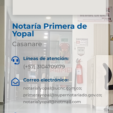
Notaría Primera de
Yopal
Casanare
Líneas de atención:

(+57) 3104709179
Correo electrónico:

notaria1yopal@ucnc.com.co;
primerayopal@supernotariado.gov.co;
notaria1yopal@hotmail.com