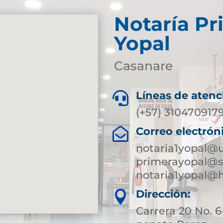
Notaría Pr
Yopal
Casanare
Líneas de atenc

(+57) 310470917
Correo electrón

notaria1yopal@
primerayopal@s
notaria1yopal@
Dirección:

Carrera 20 No.