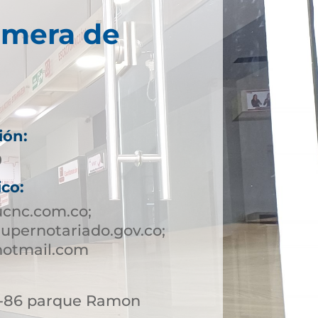
imera de
ión:
9
ico:
ucnc.com.co;
upernotariado.gov.co;
hotmail.com
 6-86 parque Ramon