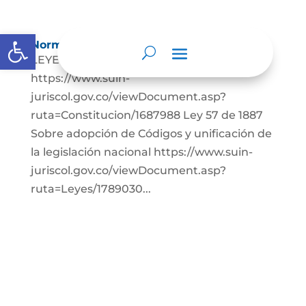
Abrir barra de herramientas
Normatividad
LEYES: Constitución Política de Colombia.
https://www.suin-
juriscol.gov.co/viewDocument.asp?
ruta=Constitucion/1687988 Ley 57 de 1887
Sobre adopción de Códigos y unificación de
la legislación nacional https://www.suin-
juriscol.gov.co/viewDocument.asp?
ruta=Leyes/1789030...