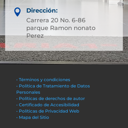
Dirección:

Carrera 20 No. 6-86
parque Ramon nonato
Perez
• Términos y condiciones
• Política de Tratamiento de Datos
Personales
• Políticas de derechos de autor
• Certificado de Accesibilidad
• Políticas de Privacidad Web
• Mapa del Sitio