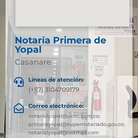
Notaría Primera de
Yopal
Casanare
Líneas de atención:

(+57) 3104709179
Correo electrónico:

notaria1yopal@ucnc.com.co;
primerayopal@supernotariado.gov.co;
notaria1yopal@hotmail.com