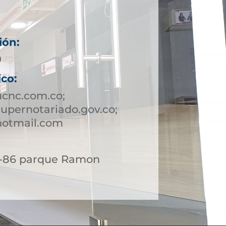
ión:
9
ico:
ucnc.com.co;
upernotariado.gov.co;
hotmail.com
 6-86 parque Ramon