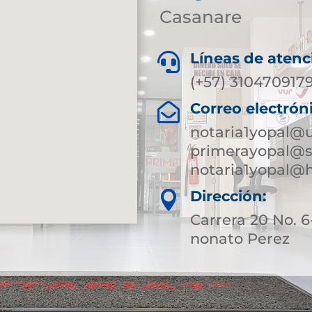
Casanare
Líneas de atenc

(+57) 310470917
Correo electrón

notaria1yopal@
primerayopal@s
notaria1yopal@
Dirección:

Carrera 20 No.
nonato Perez