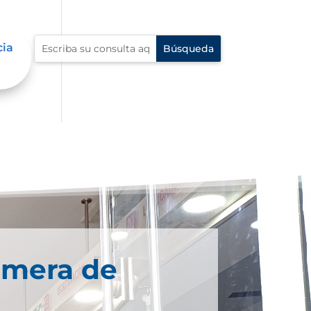
cia
imera de