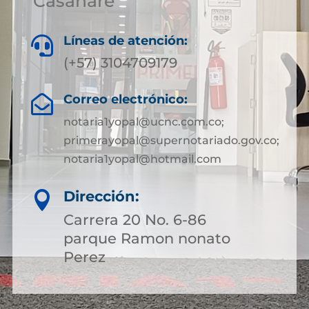
Casanare
Líneas de atención:

(+57) 3104709179
Correo electrónico:

notaria1yopal@ucnc.com.co;
primerayopal@supernotariado.gov.co;
notaria1yopal@hotmail.com
Dirección:

Carrera 20 No. 6-86
parque Ramon nonato
Perez