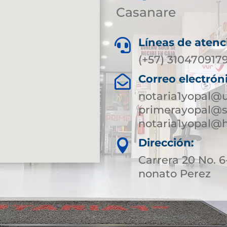
Casanare
Líneas de atenc

(+57) 310470917
Correo electrón

notaria1yopal@
primerayopal@s
notaria1yopal@
Dirección:

Carrera 20 No.
nonato Perez