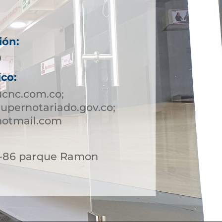
ión:
9
ico:
ucnc.com.co;
upernotariado.gov.co;
hotmail.com
 6-86 parque Ramon