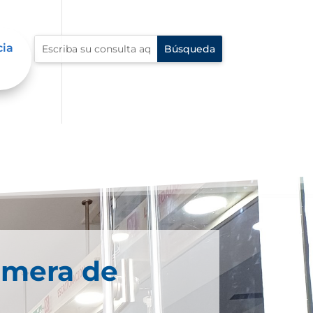
cia
imera de