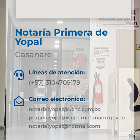
Notaría Primera de
Yopal
Casanare
Líneas de atención:

(+57) 3104709179
Correo electrónico:

notaria1yopal@ucnc.com.co;
primerayopal@supernotariado.gov.co;
notaria1yopal@hotmail.com