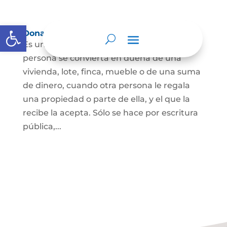
Abrir barra de herramientas
Donación
Es uno de los contratos cuyo fin es que una
persona se convierta en dueña de una
vivienda, lote, finca, mueble o de una suma
de dinero, cuando otra persona le regala
una propiedad o parte de ella, y el que la
recibe la acepta. Sólo se hace por escritura
pública,...