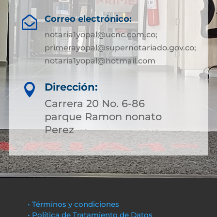
Correo electrónico:

notaria1yopal@ucnc.com.co;
primerayopal@supernotariado.gov.co;
notaria1yopal@hotmail.com
Dirección:

Carrera 20 No. 6-86
parque Ramon nonato
Perez
• Términos y condiciones
• Política de Tratamiento de Datos