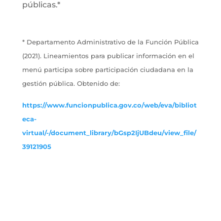
públicas.*
* Departamento Administrativo de la Función Pública
(2021). Lineamientos para publicar información en el
menú participa sobre participación ciudadana en la
gestión pública. Obtenido de:
https://www.funcionpublica.gov.co/web/eva/bibliot
eca-
virtual/-/document_library/bGsp2IjUBdeu/view_file/
39121905