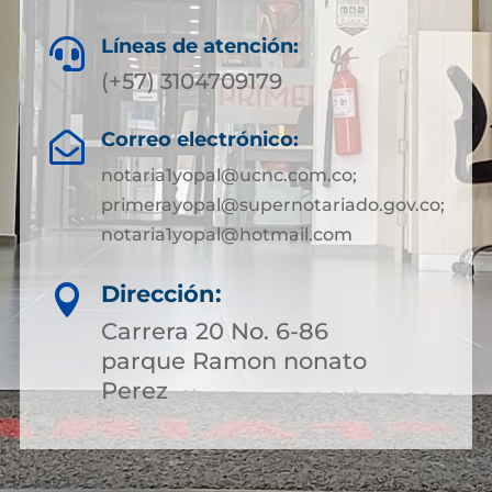
Líneas de atención:

(+57) 3104709179
Correo electrónico:

notaria1yopal@ucnc.com.co;
primerayopal@supernotariado.gov.co;
notaria1yopal@hotmail.com
Dirección:

Carrera 20 No. 6-86
parque Ramon nonato
Perez