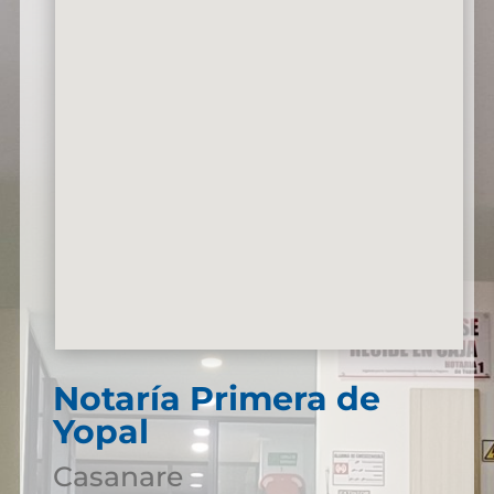
Notaría Primera de
Yopal
Casanare