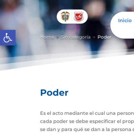
Inicio
Abrir barra de herramientas
Home
Sin categoría
Poder
9
9
Poder
Es el acto mediante el cual una person
cada poder se debe especificar el propó
se dan y para qué se dan a la persona 