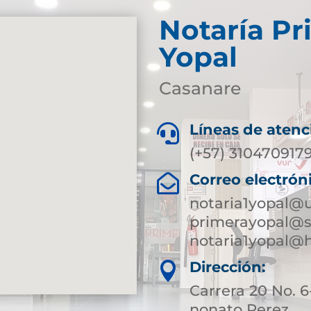
Notaría Pr
Yopal
Casanare
Líneas de atenc

(+57) 310470917
Correo electrón

notaria1yopal@
primerayopal@s
notaria1yopal@
Dirección:

Carrera 20 No.
nonato Perez