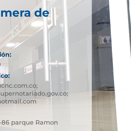
imera de
ión:
9
ico:
ucnc.com.co;
upernotariado.gov.co;
hotmail.com
 6-86 parque Ramon