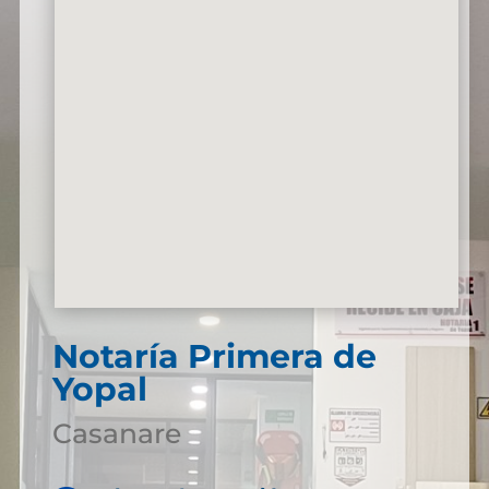
Notaría Primera de
Yopal
Casanare