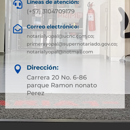
Líneas de atención:

(+57) 3104709179
Correo electrónico:

notaria1yopal@ucnc.com.co;
primerayopal@supernotariado.gov.co;
notaria1yopal@hotmail.com
Dirección:

Carrera 20 No. 6-86
parque Ramon nonato
Perez