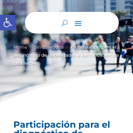
Abrir barra de herramientas
Home
Sin categoría
Participación para el
9
9
diagnóstico de necesidades e identificación de
problemas.
Participación para el