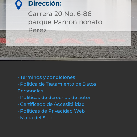
Dirección:

Carrera 20 No. 6-86
parque Ramon nonato
Perez
• Términos y condiciones
• Política de Tratamiento de Datos
Personales
• Políticas de derechos de autor
• Certificado de Accesibilidad
• Políticas de Privacidad Web
• Mapa del Sitio