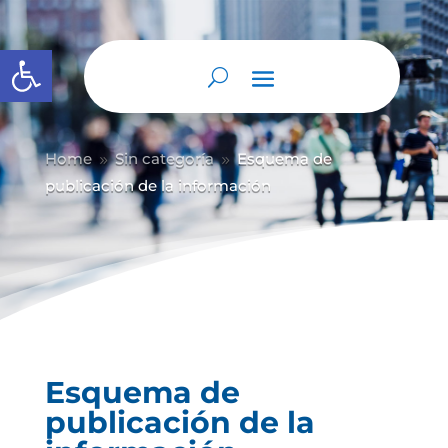
Abrir barra de herramientas
Home
Sin categoría
Esquema de
9
9
publicación de la información
Esquema de
publicación de la