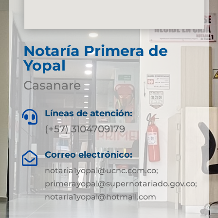
Notaría Primera de
Yopal
Casanare
Líneas de atención:

(+57) 3104709179
Correo electrónico:

notaria1yopal@ucnc.com.co;
primerayopal@supernotariado.gov.co;
notaria1yopal@hotmail.com