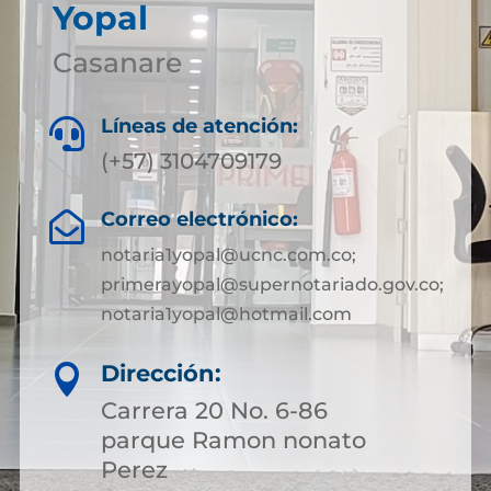
Yopal
Casanare
Líneas de atención:

(+57) 3104709179
Correo electrónico:

notaria1yopal@ucnc.com.co;
primerayopal@supernotariado.gov.co;
notaria1yopal@hotmail.com
Dirección:

Carrera 20 No. 6-86
parque Ramon nonato
Perez