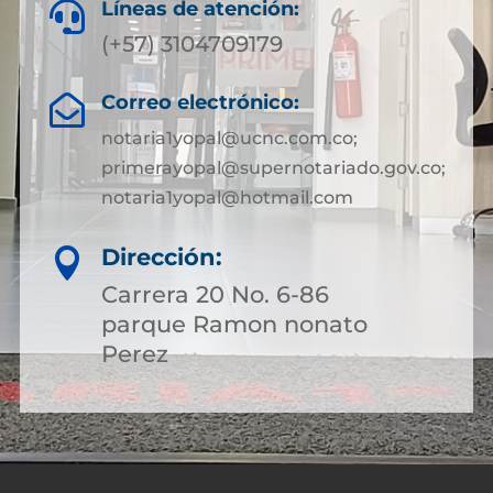
Líneas de atención:

(+57) 3104709179
Correo electrónico:

notaria1yopal@ucnc.com.co;
primerayopal@supernotariado.gov.co;
notaria1yopal@hotmail.com
Dirección:

Carrera 20 No. 6-86
parque Ramon nonato
Perez