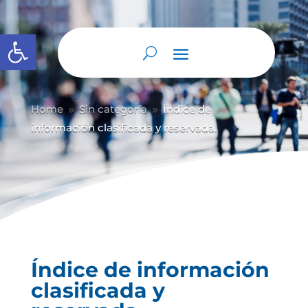
Abrir barra de herramientas
Home
Sin categoría
Índice de
9
9
información clasificada y reservada.
Índice de información
clasificada y