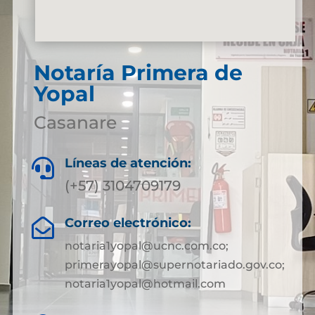
Notaría Primera de
Yopal
Casanare
Líneas de atención:

(+57) 3104709179
Correo electrónico:

notaria1yopal@ucnc.com.co;
primerayopal@supernotariado.gov.co;
notaria1yopal@hotmail.com