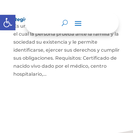
Abrir barra de herramientas
Registro Civil de Nacimiento
Es un documento indispensable mediante
el cual la persona prueba ante la familia y la
sociedad su existencia y le permite
identificarse, ejercer sus derechos y cumplir
sus obligaciones. Requisitos: Certificado de
nacido vivo dado por el médico, centro
hospitalario,...