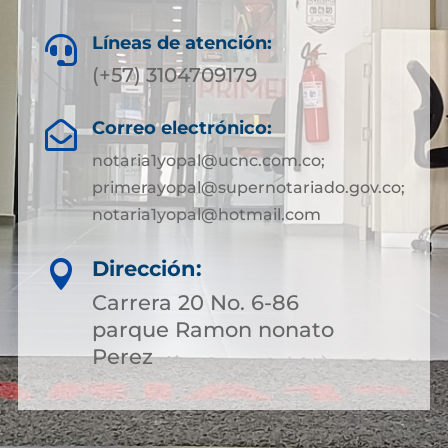
Líneas de atención:

(+57) 3104709179
Correo electrónico:

notaria1yopal@ucnc.com.co;
primerayopal@supernotariado.gov.co;
notaria1yopal@hotmail.com
Dirección:

Carrera 20 No. 6-86
parque Ramon nonato
Perez