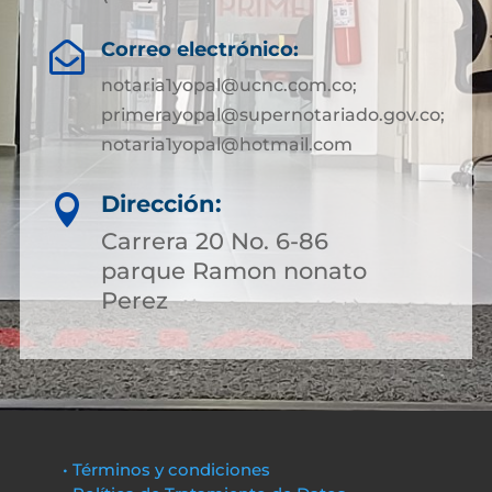
Correo electrónico:

notaria1yopal@ucnc.com.co;
primerayopal@supernotariado.gov.co;
notaria1yopal@hotmail.com
Dirección:

Carrera 20 No. 6-86
parque Ramon nonato
Perez
• Términos y condiciones