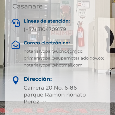
Casanare
Líneas de atención:

(+57) 3104709179
Correo electrónico:

notaria1yopal@ucnc.com.co;
primerayopal@supernotariado.gov.co;
notaria1yopal@hotmail.com
Dirección:

Carrera 20 No. 6-86
parque Ramon nonato
Perez