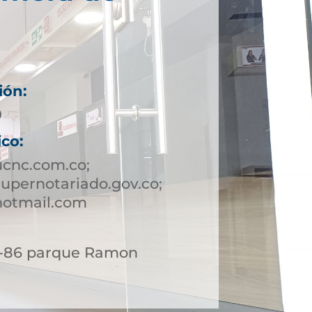
ión:
9
ico:
ucnc.com.co;
upernotariado.gov.co;
hotmail.com
 6-86 parque Ramon