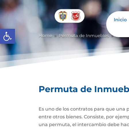
Inicio
Abrir barra de herramientas
Home
Permuta de Inmuebles
Permu
9
9
Permuta de Inmueb
Es uno de los contratos para que una p
entre otros bienes. Consiste, por ejem
una permuta, el intercambio debe hacer