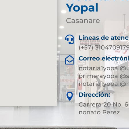
Yopal
Casanare
Líneas de atenc

(+57) 310470917
Correo electrón

notaria1yopal@
primerayopal@s
notaria1yopal@
Dirección:

Carrera 20 No.
nonato Perez