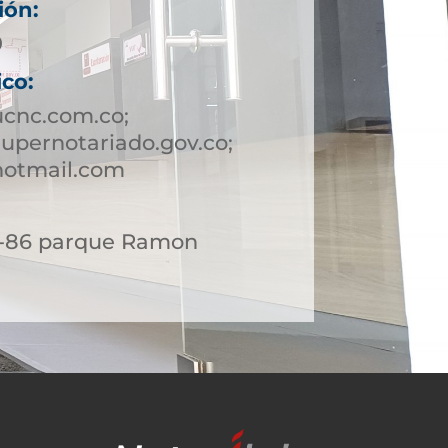
ión:
9
ico:
ucnc.com.co;
upernotariado.gov.co;
hotmail.com
 6-86 parque Ramon