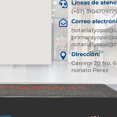
Líneas de atenc

(+57) 310470917
Correo electrón

notaria1yopal@
primerayopal@s
notaria1yopal@
Dirección:

Carrera 20 No.
nonato Perez
onales