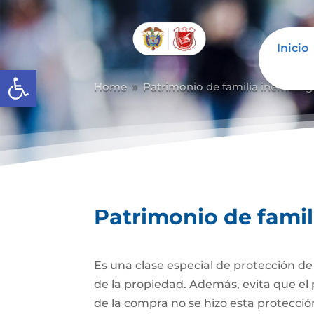
Inicio
Abrir barra de herramientas
Home
Patrimonio de familia inembarg
9
Patrimonio de fami
Es una clase especial de protección d
de la propiedad. Además, evita que el 
de la compra no se hizo esta protecc