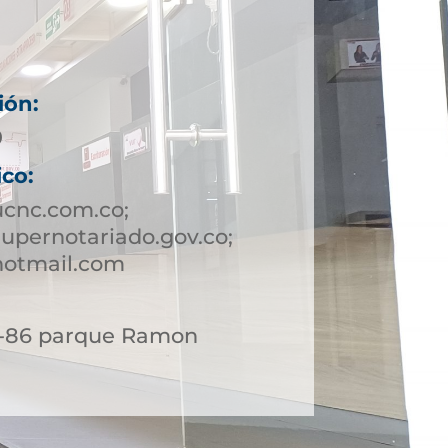
ión:
9
ico:
ucnc.com.co;
upernotariado.gov.co;
hotmail.com
 6-86 parque Ramon