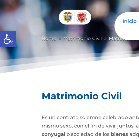
Inicio
Abrir barra de herramientas
Home
Matrimonio Civil
Matrimonio C
9
9
Matrimonio Civil
Es un contrato solemne celebrado ante
mismo sexo, con el fin de vivir juntos,
conyugal
o sociedad de los
bienes
adqu