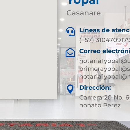
Casanare
Líneas de atenc

(+57) 310470917
Correo electrón

notaria1yopal@
primerayopal@s
notaria1yopal@
Dirección:

Carrera 20 No.
nonato Perez