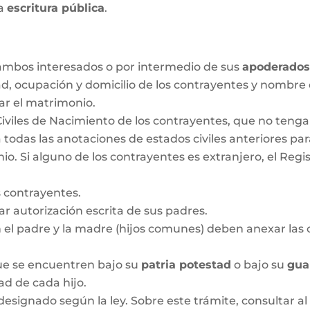
la
escritura pública
.
r ambos interesados o por intermedio de sus
apoderado
ad, ocupación y domicilio de los contrayentes y nombre
ar el matrimonio.
Civiles de Nacimiento de los contrayentes, que no ten
 todas las anotaciones de estados civiles anteriores pa
 Si alguno de los contrayentes es extranjero, el Regis
 contrayentes.
 autorización escrita de sus padres.
n el padre y la madre (hijos comunes) deben anexar las c
que se encuentren bajo su
patria potestad
o bajo su
gua
dad de cada hijo.
designado según la ley. Sobre este trámite, consultar al 