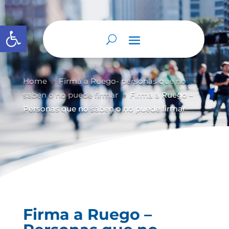
Abrir barra de herramientas
Home
Firma a Ruego- personas que no
9
saben o no puede firmar
Firma a Ruego –
9
Personas que no saben o no puede firmar
Firma a Ruego –