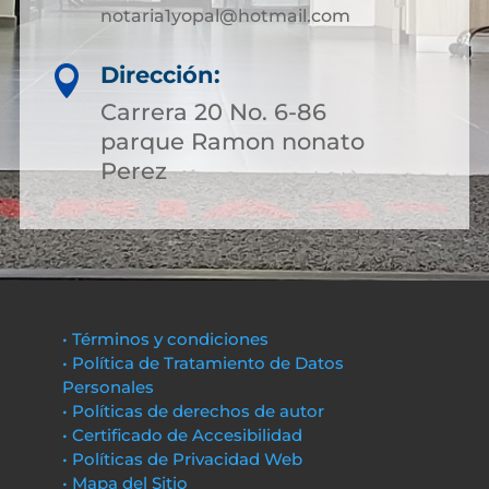
notaria1yopal@hotmail.com
Dirección:

Carrera 20 No. 6-86
parque Ramon nonato
Perez
• Términos y condiciones
• Política de Tratamiento de Datos
Personales
• Políticas de derechos de autor
• Certificado de Accesibilidad
• Políticas de Privacidad Web
• Mapa del Sitio