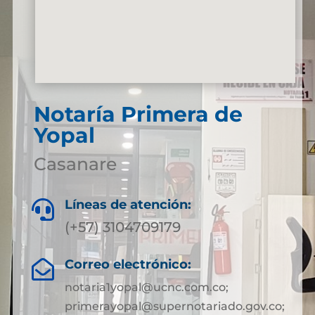
Notaría Primera de
Yopal
Casanare
Líneas de atención:

(+57) 3104709179
Correo electrónico:

notaria1yopal@ucnc.com.co;
primerayopal@supernotariado.gov.co;