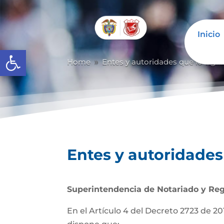
Inicio
Abrir barra de herramientas
Home
Entes y autoridades que lo vigil
9
Entes y autoridades 
Superintendencia de Notariado y Reg
En el Artículo 4 del Decreto 2723 de 201