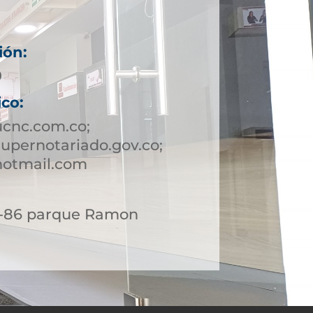
ión:
9
ico:
ucnc.com.co;
upernotariado.gov.co;
hotmail.com
 6-86 parque Ramon