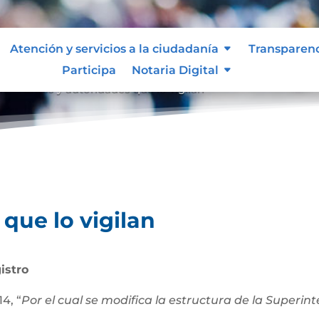
Atención y servicios a la ciudadanía
Transparen
Participa
Notaria Digital
an
Entes y autoridades que lo vigilan
9
que lo vigilan
istro
4, “
Por el cual se modifica la estructura de la Superi