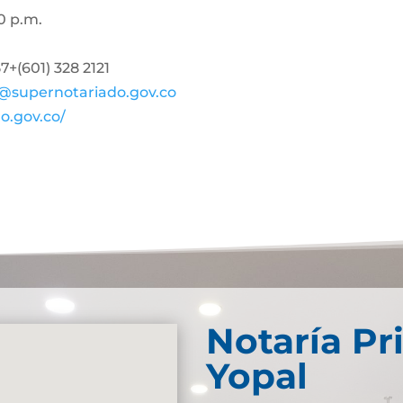
0 p.m.
+(601) 328 2121
@supernotariado.gov.co
o.gov.co/
Notaría Pr
Yopal