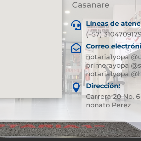
Casanare
Líneas de atenc

(+57) 310470917
Correo electrón

notaria1yopal@
primerayopal@s
notaria1yopal@
Dirección:

Carrera 20 No.
nonato Perez