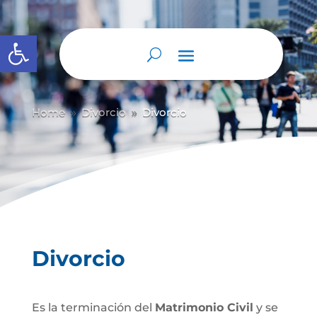
Abrir barra de herramientas
Home
Divorcio
Divorcio
9
9
Divorcio
Es la terminación del
Matrimonio Civil
y se