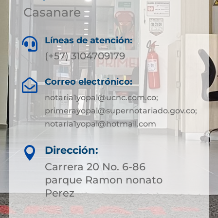
Casanare
Líneas de atención:

(+57) 3104709179
Correo electrónico:

notaria1yopal@ucnc.com.co;
primerayopal@supernotariado.gov.co;
notaria1yopal@hotmail.com
Dirección:

Carrera 20 No. 6-86
parque Ramon nonato
Perez