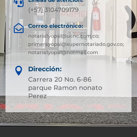
Líneas de atención:

(+57) 3104709179
Correo electrónico:

notaria1yopal@ucnc.com.co;
primerayopal@supernotariado.gov.co;
notaria1yopal@hotmail.com
Dirección:

Carrera 20 No. 6-86
parque Ramon nonato
Perez