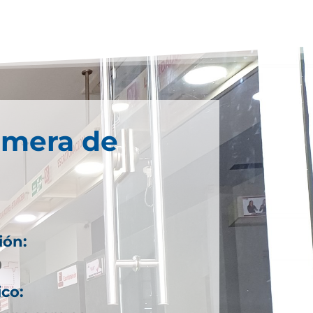
imera de
ión:
9
ico: