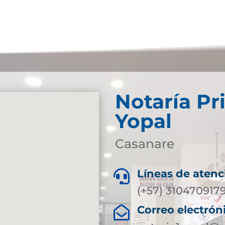
Notaría Pr
Yopal
Casanare
Líneas de atenc

(+57) 310470917
Correo electrón
