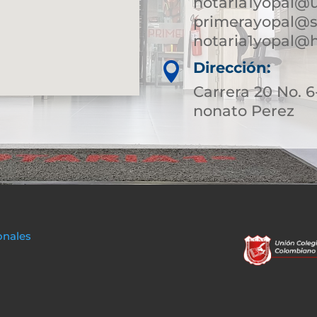
notaria1yopal@
primerayopal@s
notaria1yopal@
Dirección:

Carrera 20 No.
nonato Perez
onales