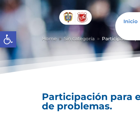
Inicio
Abrir barra de herramientas
Home
Sin categoría
Participación p
9
9
Participación para 
de problemas.