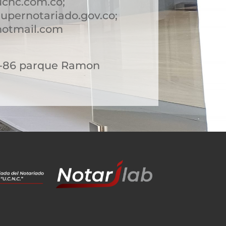
ucnc.com.co;
upernotariado.gov.co;
hotmail.com
 6-86 parque Ramon