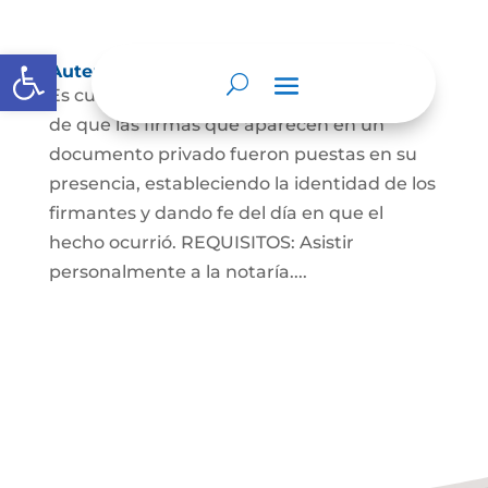
Abrir barra de herramientas
Autenticaciones
Es cuando el notario da testimonio escrito
de que las firmas que aparecen en un
documento privado fueron puestas en su
presencia, estableciendo la identidad de los
firmantes y dando fe del día en que el
hecho ocurrió. REQUISITOS: Asistir
personalmente a la notaría....