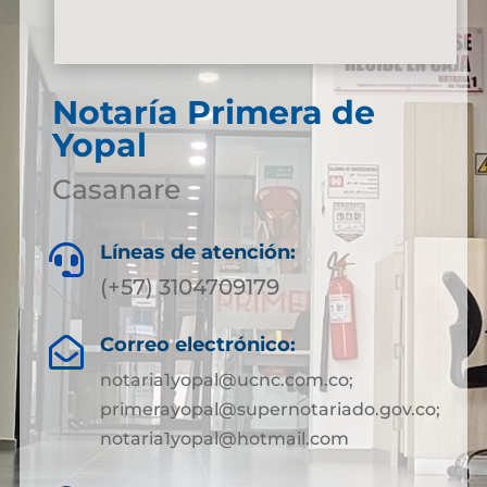
Notaría Primera de
Yopal
Casanare
Líneas de atención:

(+57) 3104709179
Correo electrónico:

notaria1yopal@ucnc.com.co;
primerayopal@supernotariado.gov.co;
notaria1yopal@hotmail.com