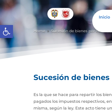
Inicio
Abrir barra de herramientas
Home
Sucesión de bienes por causa d
9
Sucesión de bienes
Es la que se hace para repartir los bie
pagados los impuestos respectivos, ent
misma, según la ley. Este acto tiene un 