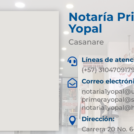
Notaría Pr
Yopal
Casanare
Líneas de atenc

(+57) 310470917
Correo electrón

notaria1yopal@
primerayopal@s
notaria1yopal@
Dirección:

Carrera 20 No.