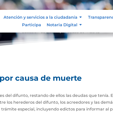
Atención y servicios a la ciudadanía
Transparen
Participa
Notaria Digital
e muerte
Sucesión de bienes por causa de muerte
9
 por causa de muerte
nes del difunto, restando de ellos las deudas que tenía. 
re los herederos del difunto, los acreedores y las dem
trámite especial, incluyendo edictos para informar al púb