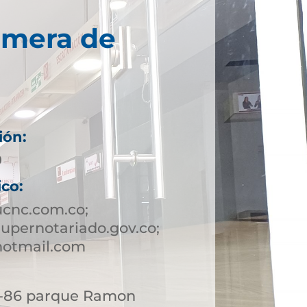
imera de
ión:
9
ico:
ucnc.com.co;
upernotariado.gov.co;
hotmail.com
 6-86 parque Ramon