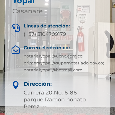
Yopal
Casanare
Líneas de atención:

(+57) 3104709179
Correo electrónico:

notaria1yopal@ucnc.com.co;
primerayopal@supernotariado.gov.co;
notaria1yopal@hotmail.com
Dirección:

Carrera 20 No. 6-86
parque Ramon nonato
Perez