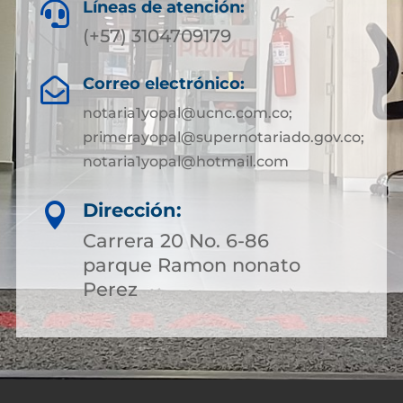
Líneas de atención:

(+57) 3104709179
Correo electrónico:

notaria1yopal@ucnc.com.co;
primerayopal@supernotariado.gov.co;
notaria1yopal@hotmail.com
Dirección:

Carrera 20 No. 6-86
parque Ramon nonato
Perez