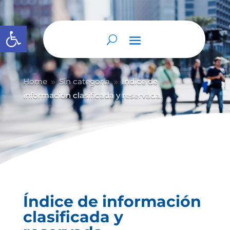
Abrir barra de herramientas
Home
Sin categoría
Índice de
9
9
información clasificada y reservada.
Índice de información
clasificada y