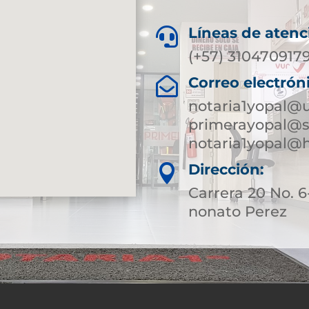
Líneas de atenc

(+57) 310470917
Correo electrón

notaria1yopal@
primerayopal@s
notaria1yopal@
Dirección:

Carrera 20 No.
nonato Perez