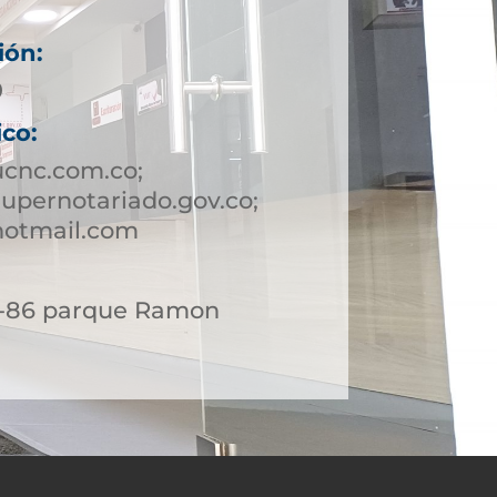
ión:
9
ico:
ucnc.com.co;
upernotariado.gov.co;
hotmail.com
 6-86 parque Ramon