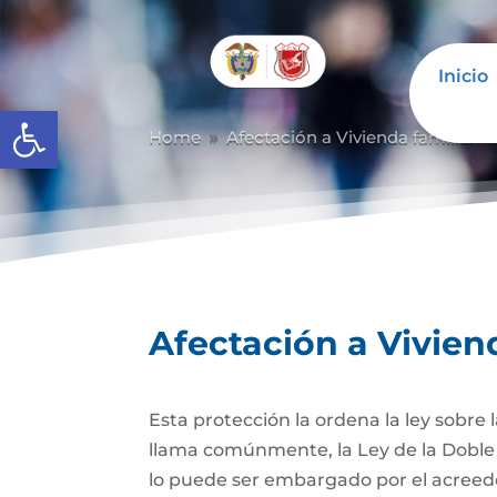
Inicio
Abrir barra de herramientas
Home
Afectación a Vivienda familiar
9
Afectación a Vivien
Esta protección la ordena la ley sobre
llama comúnmente, la Ley de la Doble 
lo puede ser embargado por el acreedor