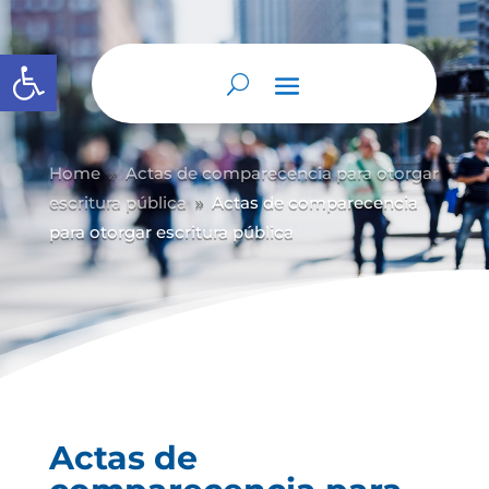
Abrir barra de herramientas
Home
Actas de comparecencia para otorgar
9
escritura pública
Actas de comparecencia
9
para otorgar escritura pública
Actas de