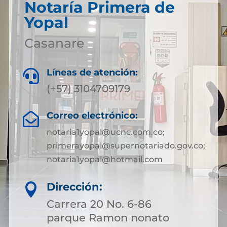
Notaría Primera de
Yopal
Casanare
Líneas de atención:

(+57) 3104709179
Correo electrónico:

notaria1yopal@ucnc.com.co;
primerayopal@supernotariado.gov.co;
notaria1yopal@hotmail.com
Dirección:

Carrera 20 No. 6-86
parque Ramon nonato