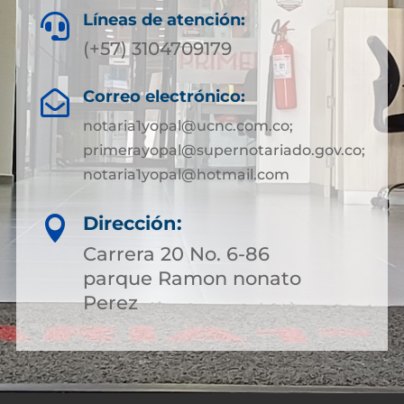
Líneas de atención:

(+57) 3104709179
Correo electrónico:

notaria1yopal@ucnc.com.co;
primerayopal@supernotariado.gov.co;
notaria1yopal@hotmail.com
Dirección:

Carrera 20 No. 6-86
parque Ramon nonato
Perez