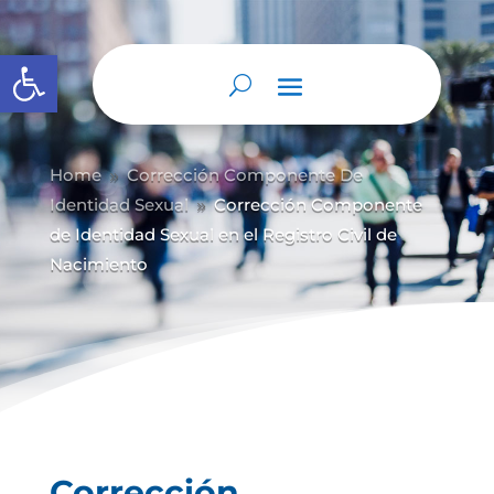
Abrir barra de herramientas
Home
Corrección Componente De
9
Identidad Sexual
Corrección Componente
9
de Identidad Sexual en el Registro Civil de
Nacimiento
Corrección